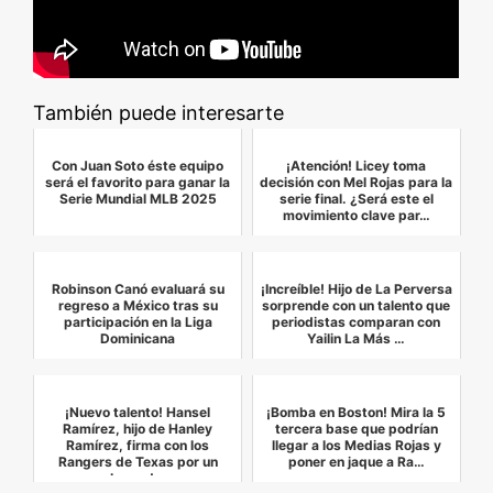
También puede interesarte
Con Juan Soto éste equipo
¡Atención! Licey toma
será el favorito para ganar la
decisión con Mel Rojas para la
Serie Mundial MLB 2025
serie final. ¿Será este el
movimiento clave par…
Robinson Canó evaluará su
¡Increíble! Hijo de La Perversa
regreso a México tras su
sorprende con un talento que
participación en la Liga
periodistas comparan con
Dominicana
Yailin La Más …
¡Nuevo talento! Hansel
¡Bomba en Boston! Mira la 5
Ramírez, hijo de Hanley
tercera base que podrían
Ramírez, firma con los
llegar a los Medias Rojas y
Rangers de Texas por un
poner en jaque a Ra…
bono d…