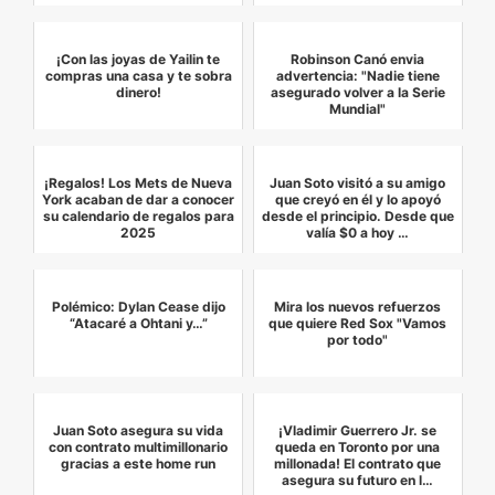
¡Con las joyas de Yailin te
Robinson Canó envia
compras una casa y te sobra
advertencia: "Nadie tiene
dinero!
asegurado volver a la Serie
Mundial"
¡Regalos! Los Mets de Nueva
Juan Soto visitó a su amigo
York acaban de dar a conocer
que creyó en él y lo apoyó
su calendario de regalos para
desde el principio. Desde que
2025
valía $0 a hoy …
Polémico: Dylan Cease dijo
Mira los nuevos refuerzos
“Atacaré a Ohtani y…”
que quiere Red Sox "Vamos
por todo"
Juan Soto asegura su vida
¡Vladimir Guerrero Jr. se
con contrato multimillonario
queda en Toronto por una
gracias a este home run
millonada! El contrato que
asegura su futuro en l…