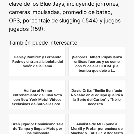
clave de los Blue Jays, incluyendo jonrones,
carreras impulsadas, promedio de bateo,
OPS, porcentaje de slugging (.544) y juegos
jugados (159).
También puede interesarte
Hanley Ramírez y Fernando
¡Señores! Albert Pujols lanza
Rodney entran a la boleta del
críticas fuertes y se come
Salón de la Fama
con Yuca a la LIDOM. ¡La
bomba que dejó a t…
¡Asi fue el Primer
David Ortiz: "Emilio Bonifacio
entrenamiento de Juan Soto
No cabe en el equipo que irá a
con New York Mets! Videos
la Serie del Caribe" y "No lo
exclusivos de Soto a las ord…
necesita…
Gran jugador Dominicano sale
Analista de MLB pone a
de Tampa y llega a Mets por
Merrill y Profar por encima de
una millonada
Machado, Tatis Jr. y Bogaerts