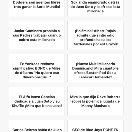
Dodgers son agentes libres
Sox anda enamorado detrás
tras ganar la Serie Mundial
de Juan Soto y le ofrece ésta
millonada
Junior Caminero prohibió a
¡Polémica! Albert Pujols
sus Padres trabajar cuando
admite que sintió odio
cobró esta millonada
profundo hacia los
Cardenales por esta razón
Ex Yankees rechaza
¡Nuevo Multi Millonario
significativo BONO de Miles
Dominicano! Mira cuánto le
de dólares "No quiero ese
ofrece Boston Red Sox a
dinero porque…"
Teoscar Hernandez
El Alfa lanza Canción
Mira lo que dijo Dave Roberts
dedicada a Juan Soto y su
sobre la polémica jugada de
Shuffle ¡Mira que bien suena!
Manny Machado
Carlos Beltrán habla de Juan
CEO de Blue Jays PONE EN