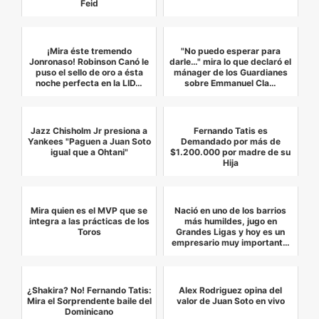
Feid
¡Mira éste tremendo
"No puedo esperar para
Jonronaso! Robinson Canó le
darle…" mira lo que declaró el
puso el sello de oro a ésta
mánager de los Guardianes
noche perfecta en la LID…
sobre Emmanuel Cla…
Jazz Chisholm Jr presiona a
Fernando Tatis es
Yankees "Paguen a Juan Soto
Demandado por más de
igual que a Ohtani"
$1.200.000 por madre de su
Hija
Mira quien es el MVP que se
Nació en uno de los barrios
integra a las prácticas de los
más humildes, jugo en
Toros
Grandes Ligas y hoy es un
empresario muy important…
¿Shakira? No! Fernando Tatis:
Alex Rodriguez opina del
Mira el Sorprendente baile del
valor de Juan Soto en vivo
Dominicano