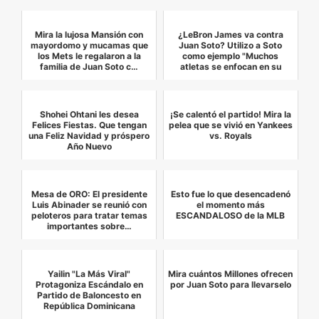
Mira la lujosa Mansión con
¿LeBron James va contra
mayordomo y mucamas que
Juan Soto? Utilizo a Soto
los Mets le regalaron a la
como ejemplo "Muchos
familia de Juan Soto c…
atletas se enfocan en su
carr…
Shohei Ohtani les desea
¡Se calentó el partido! Mira la
Felices Fiestas. Que tengan
pelea que se vivió en Yankees
una Feliz Navidad y próspero
vs. Royals
Año Nuevo
Mesa de ORO: El presidente
Esto fue lo que desencadenó
Luis Abinader se reunió con
el momento más
peloteros para tratar temas
ESCANDALOSO de la MLB
importantes sobre…
Yailin "La Más Viral"
Mira cuántos Millones ofrecen
Protagoniza Escándalo en
por Juan Soto para llevarselo
Partido de Baloncesto en
República Dominicana