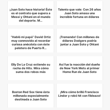
¡Juan Soto hace historia! Éste
Talento que vale: Con 26 años
es el contrato que supera a
Juan Soto amasa una
Messi y Ohtani en el mundo
increíble fortuna en dólares
del deporte. M…
“Habló mi papá” David Ortiz
¡Tremendo! Con millones de
muy conmovido al recordar
dólares Dodgers podría
curiosa anécdota con éste
juntar a Juan Soto y Ohtani
pelotero de Puerto R…
Elly De La Cruz extiende su
Así fue la reacción del dueño
racha de Hits. Mira cómo
de New York Mets al primer
suma dos robos más
Home Run de Juan Soto
Boston Red Sox tiene ésta
¡Mira cómo brilló Francisco
millonada especialmente
Lindor y robó hit con fildeazo!
destinada a Juan Soto