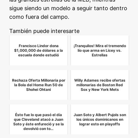
sigue siendo un modelo a seguir tanto dentro
como fuera del campo.
También puede interesarte
Francisco Lindor dona
¡Tranquilos! Mira el tremendo
$1,000,000 de dólares a la
lío que arma en Licey vs.
escuela donde estudió
Estrellas
Rechaza Oferta Millonaria por
Willy Adames recibe ofertas
la Bola del Home Run 50 de
millonarias de Boston Red
Shohei Ohtani
Sox y New York Mets
Ésto fue lo que pasó el día
Juan Soto y Albert Pujols son
que Cleveland atacó a Juan
los únicos dominicanos en
Soto y éste enfureció y se la
lograr esto en playoffs
devolvió con to…