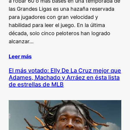
a robar 60 o más bases en una temporada de
las Grandes Ligas es una hazaña reservada
para jugadores con gran velocidad y
habilidad para leer el juego. En la última
década, solo cinco peloteros han logrado
alcanzar…
Leer más
El más votado: Elly De La Cruz mejor que
Adames, Machado y Arráez en ésta lista
de estrellas de MLB