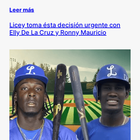
Leer más
Licey toma ésta decisión urgente con
Elly De La Cruz y Ronny Mauricio